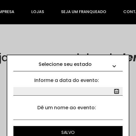
MPRESA
LOJAS
SEJA UM FRANQUEADO
CONT
ja nossos modelos de
te
Selecione seu estado
Informe a data do evento:
Cores
Dê um nome ao evento: