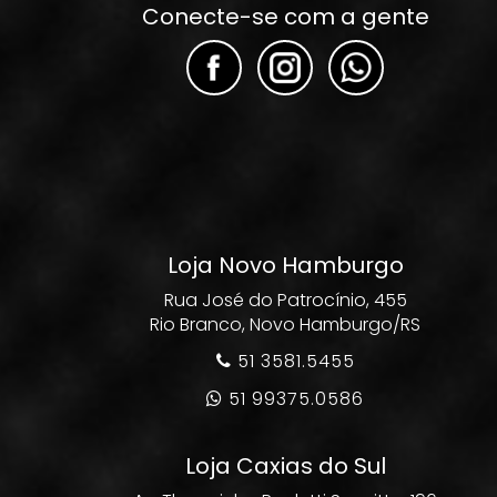
Conecte-se com a gente
F
F
F
Loja Novo Hamburgo
Rua José do Patrocínio, 455
Rio Branco, Novo Hamburgo/RS
51 3581.5455

51 99375.0586

Loja Caxias do Sul