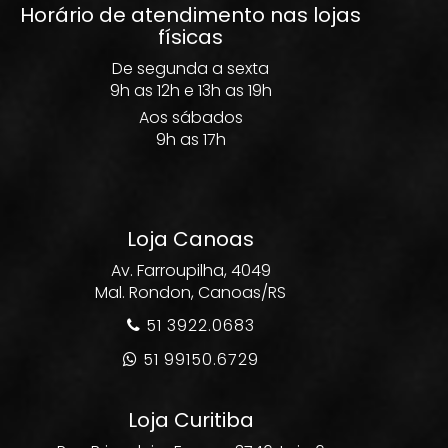
Horário de atendimento nas lojas
físicas
De segunda a sexta
9h as 12h e 13h as 19h
Aos sábados
9h as 17h
Loja Canoas
Av. Farroupilha, 4049
Mal. Rondon, Canoas/RS
51 3922.0683

51 99150.6729

Loja Curitiba