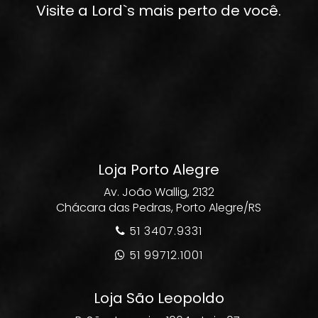
Visite a Lord`s mais perto de você.
Loja Porto Alegre
Av. João Wallig, 2132
Chácara das Pedras, Porto Alegre/RS
51 3407.9331

51 99712.1001

Loja São Leopoldo