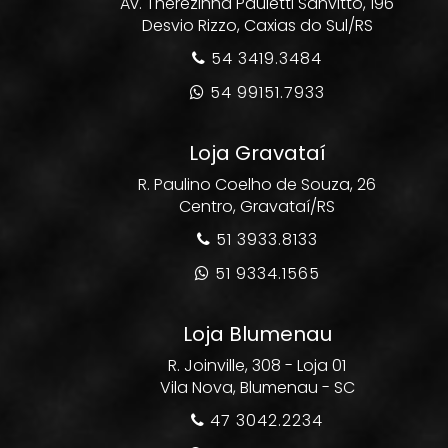
Av. Therezinha Pauletti Sanvitto, 196
Desvio Rizzo, Caxias do Sul/RS
54 3419.3484

54 99151.7933

Loja Gravataí
R. Paulino Coelho de Souza, 26
Centro, Gravataí/RS
51 3933.8133

51 9334.1565

Loja Blumenau
R. Joinville, 308 - Loja 01
Vila Nova, Blumenau - SC
47 3042.2234
