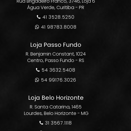
Rua Brigadeiro Franco, 3746, Loja 6
Água Verde, Curitiba - PR
41 3528.5250

41 98783.8008

Loja Passo Fundo
R. Benjamin Constant, 1024
Centro, Passo Fundo - RS
54 3632.5408

54 99176.3026

Loja Belo Horizonte
R. Santa Catarina, 1465
Lourdes, Belo Horizonte - MG
31 3567.1118
