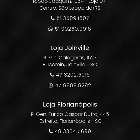
R. São Joaquim, 1064 - Loja 07,
Centro, São Leopoldo/RS
51 3589.1607

51 99250.0916

Loja Joinville
R. Min. Calógeras, 1527
Bucarein, Joinville - SC
47 3202.5016

47 8889.8282

Loja Florianópolis
R. Gen. Eurico Gaspar Dutra, 445
Estreito, Florianópolis - SC
48 3364.5699
