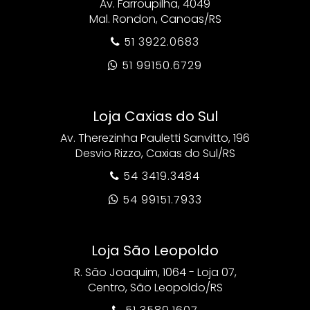
Av. Farroupilha, 4049
Mal. Rondon, Canoas/RS
51 3922.0683

51 99150.6729

Loja Caxias do Sul
Av. Therezinha Pauletti Sanvitto, 196
Desvio Rizzo, Caxias do Sul/RS
54 3419.3484

54 99151.7933

Loja São Leopoldo
R. São Joaquim, 1064 - Loja 07,
Centro, São Leopoldo/RS