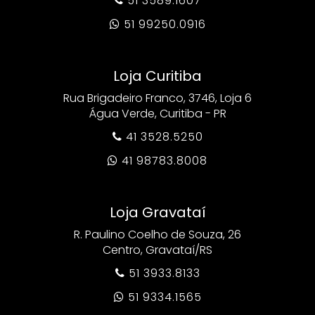
51 3589.1607

51 99250.0916

Loja Curitiba
Rua Brigadeiro Franco, 3746, Loja 6
Água Verde, Curitiba - PR
41 3528.5250

41 98783.8008

Loja Gravataí
R. Paulino Coelho de Souza, 26
Centro, Gravataí/RS
51 3933.8133

51 9334.1565
