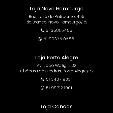
Loja Novo Hamburgo
Rua José do Patrocínio, 455
Rio Branco, Novo Hamburgo/RS
51 3581.5455

51 99375.0586

Loja Porto Alegre
Av. João Wallig, 2132
Chácara das Pedras, Porto Alegre/RS
51 3407.9331

51 99712.1001

Loja Canoas