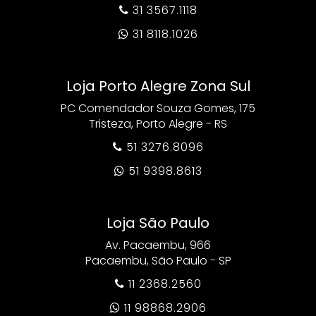
31 3567.1118

31 8118.1026

Loja Porto Alegre Zona Sul
PC Comendador Souza Gomes, 175
Tristeza, Porto Alegre - RS
51 3276.8096

51 9398.8613

Loja São Paulo
Av. Pacaembu, 966
Pacaembu, São Paulo - SP
11 2368.2560

11 98868.2906
