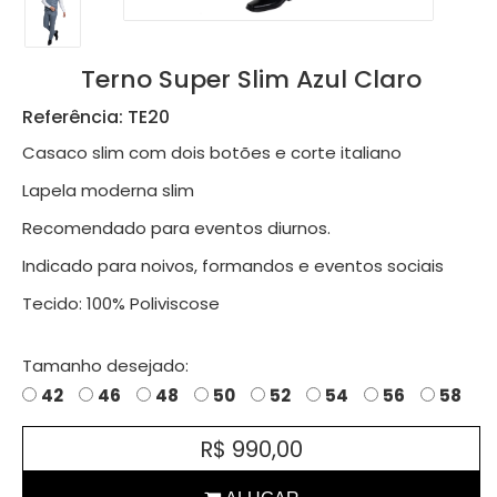
Terno Super Slim Azul Claro
Referência: TE20
Casaco slim com dois botões e corte italiano
Lapela moderna slim
Recomendado para eventos diurnos.
Indicado para noivos, formandos e eventos sociais
Tecido: 100% Poliviscose
Tamanho desejado:
42
46
48
50
52
54
56
58
R$ 990,00