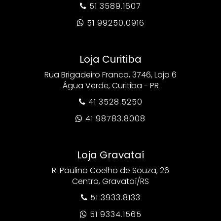
51 3589.1607

51 99250.0916

Loja Curitiba
Rua Brigadeiro Franco, 3746, Loja 6
Água Verde, Curitiba - PR
41 3528.5250

41 98783.8008

Loja Gravataí
R. Paulino Coelho de Souza, 26
Centro, Gravataí/RS
51 3933.8133

51 9334.1565
