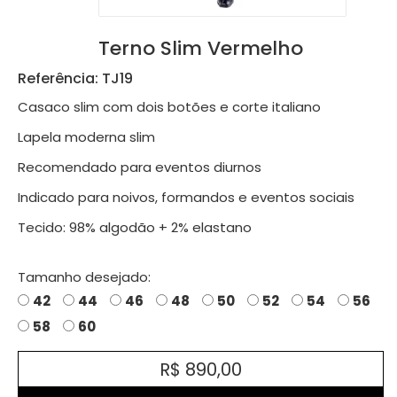
Terno Slim Vermelho
Referência: TJ19
Casaco slim com dois botões e corte italiano
Lapela moderna slim
Recomendado para eventos diurnos
Indicado para noivos, formandos e eventos sociais
Tecido: 98% algodão + 2% elastano
Tamanho desejado:
42
44
46
48
50
52
54
56
58
60
R$ 890,00