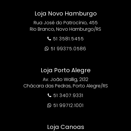
Loja Novo Hamburgo
Rua José do Patrocínio, 455
Rio Branco, Novo Hamburgo/RS
51 3581.5455

51 99375.0586

Loja Porto Alegre
Av. João Wallig, 2132
Chácara das Pedras, Porto Alegre/RS
51 3407.9331

51 99712.1001

Loja Canoas