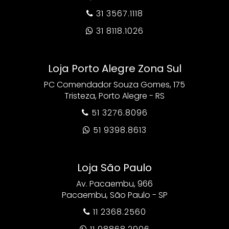
31 3567.1118

31 8118.1026

Loja Porto Alegre Zona Sul
PC Comendador Souza Gomes, 175
Tristeza, Porto Alegre - RS
51 3276.8096

51 9398.8613

Loja São Paulo
Av. Pacaembu, 966
Pacaembu, São Paulo - SP
11 2368.2560

