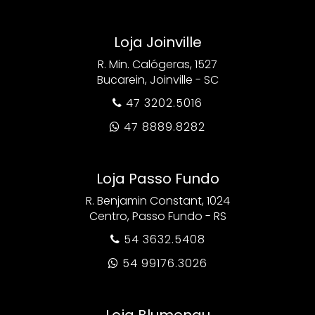
Loja Joinville
R. Min. Calógeras, 1527
Bucarein, Joinville - SC
47 3202.5016

47 8889.8282

Loja Passo Fundo
R. Benjamin Constant, 1024
Centro, Passo Fundo - RS
54 3632.5408

54 99176.3026

Loja Blumenau