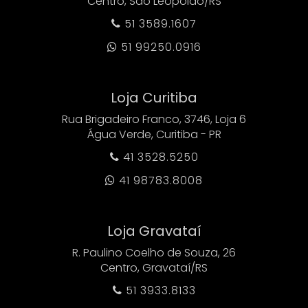
Centro, São Leopoldo/RS
51 3589.1607

51 99250.0916

Loja Curitiba
Rua Brigadeiro Franco, 3746, Loja 6
Água Verde, Curitiba - PR
41 3528.5250

41 98783.8008

Loja Gravataí
R. Paulino Coelho de Souza, 26
Centro, Gravataí/RS
51 3933.8133
