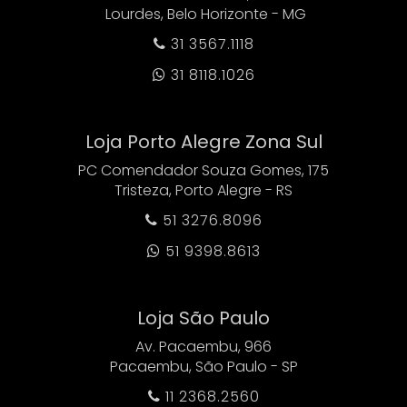
Lourdes, Belo Horizonte - MG
31 3567.1118

31 8118.1026

Loja Porto Alegre Zona Sul
PC Comendador Souza Gomes, 175
Tristeza, Porto Alegre - RS
51 3276.8096

51 9398.8613

Loja São Paulo
Av. Pacaembu, 966
Pacaembu, São Paulo - SP
11 2368.2560
