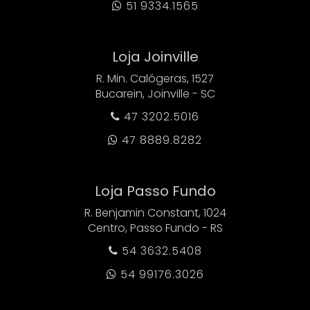
51 9334.1565

Loja Joinville
R. Min. Calógeras, 1527
Bucarein, Joinville - SC
47 3202.5016

47 8889.8282

Loja Passo Fundo
R. Benjamin Constant, 1024
Centro, Passo Fundo - RS
54 3632.5408

54 99176.3026
