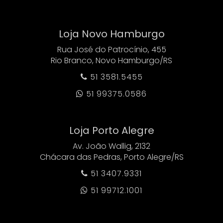
Loja Novo Hamburgo
Rua José do Patrocínio, 455
Rio Branco, Novo Hamburgo/RS
51 3581.5455

51 99375.0586

Loja Porto Alegre
Av. João Wallig, 2132
Chácara das Pedras, Porto Alegre/RS
51 3407.9331

51 99712.1001
