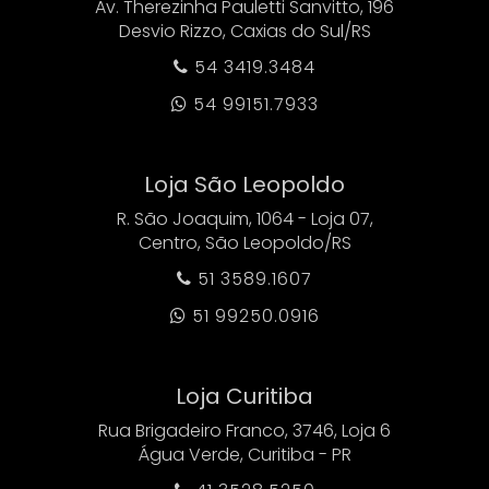
Av. Therezinha Pauletti Sanvitto, 196
Desvio Rizzo, Caxias do Sul/RS
54 3419.3484

54 99151.7933

Loja São Leopoldo
R. São Joaquim, 1064 - Loja 07,
Centro, São Leopoldo/RS
51 3589.1607

51 99250.0916

Loja Curitiba
Rua Brigadeiro Franco, 3746, Loja 6
Água Verde, Curitiba - PR