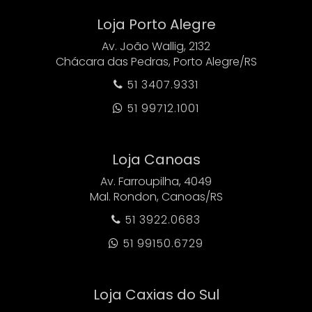
Loja Porto Alegre
Av. João Wallig, 2132
Chácara das Pedras, Porto Alegre/RS
51 3407.9331

51 99712.1001

Loja Canoas
Av. Farroupilha, 4049
Mal. Rondon, Canoas/RS
51 3922.0683

51 99150.6729

Loja Caxias do Sul