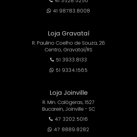
41 3528.5250

41 98783.8008

Loja Gravataí
R. Paulino Coelho de Souza, 26
Centro, Gravataí/RS
51 3933.8133

51 9334.1565

Loja Joinville
R. Min. Calógeras, 1527
Bucarein, Joinville - SC
47 3202.5016

47 8889.8282
