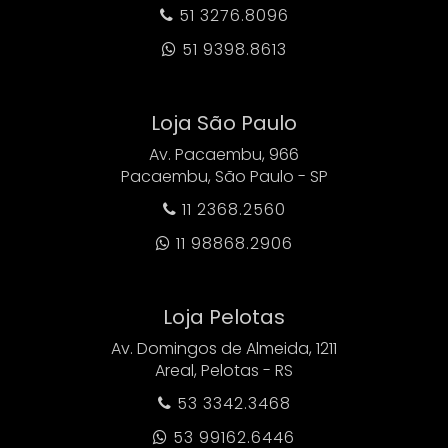
51 3276.8096

51 9398.8613

Loja São Paulo
Av. Pacaembu, 966
Pacaembu, São Paulo - SP
11 2368.2560

11 98868.2906

Loja Pelotas
Av. Domingos de Almeida, 1211
Areal, Pelotas - RS
53 3342.3468

53 99162.6446
