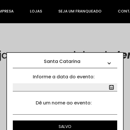
MPRESA
LOJAS
SEJA UM FRANQUEADO
CONT
ja nossos modelos de
te
Santa Catarina
Informe a data do evento:
Cores
Dê um nome ao evento: